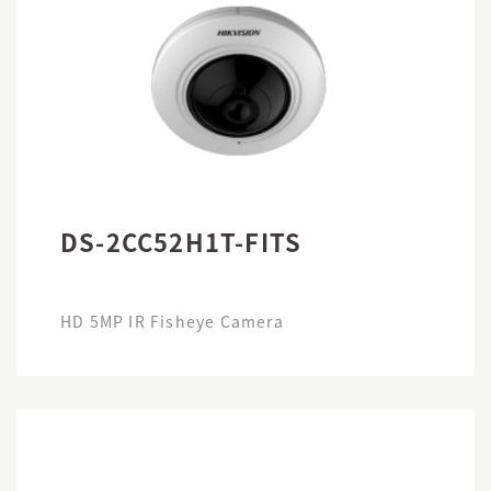
DS-2CC52H1T-FITS
HD 5MP IR Fisheye Camera