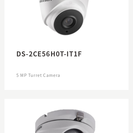
DS-2CE56H0T-IT1F
5 MP Turret Camera