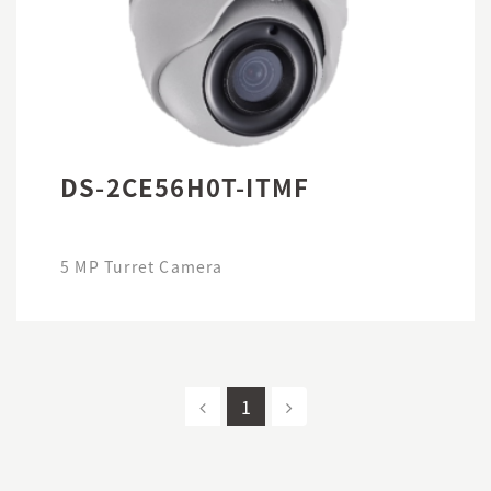
DS-2CE56H0T-ITMF
5 MP Turret Camera
1