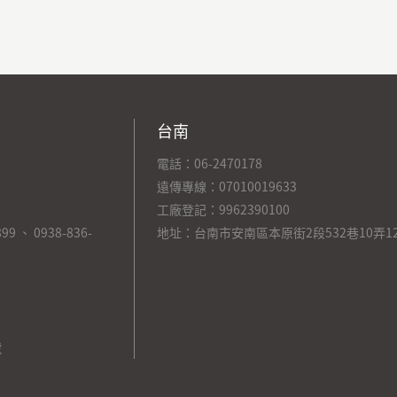
台南
電話：06-2470178
遠傳專線：07010019633
工廠登記：9962390100
 、 0938-836-
地址：台南市安南區本原街2段532巷10弄1
號