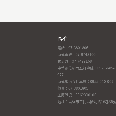
高雄
電話：07-3801806
遠傳專線：07-9743100
物流倉：07-7499168
中華電信網內互打專線：0925-685-899
977
遠傳網內互打專線：0955-010-009
傳真：07-3801805
工廠登記：9962390100
地址：高雄市三民區陽明路16巷36