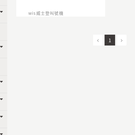
wis威士登叫號機
1